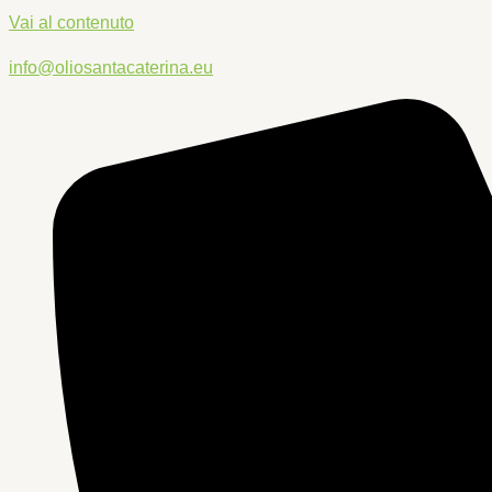
Vai al contenuto
info@oliosantacaterina.eu